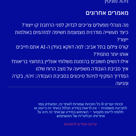
ניהול מוניטין
מאמרים אחרונים
מה מנהלי מפעלים צריכים לבדוק לפני הרחבת קו ייצור?
כיצד תעשייה מודרנית מצמצמת חשיפה למזהמים באולמות
ייצור?
קורס צילום בתל אביב: למה דווקא בעידן ה-AI אתם חייבים
אותו יותר מתמיד?
אילו דגשים חשובים בהזמנת משלוחי אונליין בתחומי בריאות?
איך סביבת העבודה משפיעה על מצב הרוח שלנו
המדריך המקיף לניהול סיכונים בסביבת העבודה: זיהוי, בקרה
ומניעה
זכויות יוצרים © כל הזכויות שמורות לאתר זה, המעתיק צפוי
לתביעה משפטית – אין לראות במידע הכלול באתר זה כייעוץ או
חלופה לייעוץ מקצועי – השימוש במידע שבאתר זה הינו על
אחריותו הבלעדית של המשתמש.
קידום אתרים לרופאים