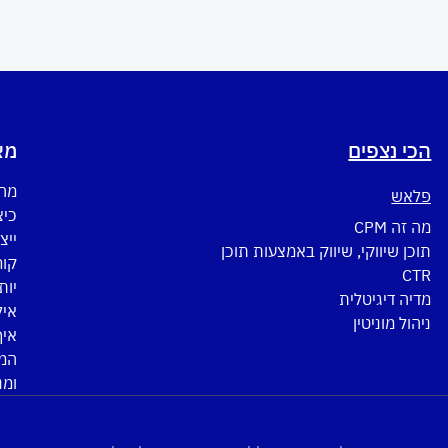
הכי נצפים
מא
מה 
פלאש
כיצ
מה זה CPM
ייצ
תוכן שיווקי, שיווק באמצעות תוכן
CTR
יות
מדיה דיגיטלית
איל
ניהול מוניטין
איך
המד
ומנ