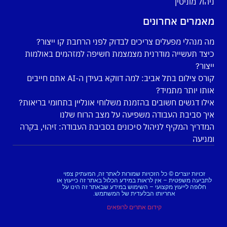
ניהול מוניטין
מאמרים אחרונים
מה מנהלי מפעלים צריכים לבדוק לפני הרחבת קו ייצור?
כיצד תעשייה מודרנית מצמצמת חשיפה למזהמים באולמות
ייצור?
קורס צילום בתל אביב: למה דווקא בעידן ה-AI אתם חייבים
אותו יותר מתמיד?
אילו דגשים חשובים בהזמנת משלוחי אונליין בתחומי בריאות?
איך סביבת העבודה משפיעה על מצב הרוח שלנו
המדריך המקיף לניהול סיכונים בסביבת העבודה: זיהוי, בקרה
ומניעה
זכויות יוצרים © כל הזכויות שמורות לאתר זה, המעתיק צפוי
לתביעה משפטית – אין לראות במידע הכלול באתר זה כייעוץ או
חלופה לייעוץ מקצועי – השימוש במידע שבאתר זה הינו על
אחריותו הבלעדית של המשתמש.
קידום אתרים לרופאים