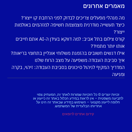
מאמרים אחרונים
מה מנהלי מפעלים צריכים לבדוק לפני הרחבת קו ייצור?
כיצד תעשייה מודרנית מצמצמת חשיפה למזהמים באולמות
ייצור?
קורס צילום בתל אביב: למה דווקא בעידן ה-AI אתם חייבים
אותו יותר מתמיד?
אילו דגשים חשובים בהזמנת משלוחי אונליין בתחומי בריאות?
איך סביבת העבודה משפיעה על מצב הרוח שלנו
המדריך המקיף לניהול סיכונים בסביבת העבודה: זיהוי, בקרה
ומניעה
זכויות יוצרים © כל הזכויות שמורות לאתר זה, המעתיק צפוי
לתביעה משפטית – אין לראות במידע הכלול באתר זה כייעוץ או
חלופה לייעוץ מקצועי – השימוש במידע שבאתר זה הינו על
אחריותו הבלעדית של המשתמש.
קידום אתרים לרופאים