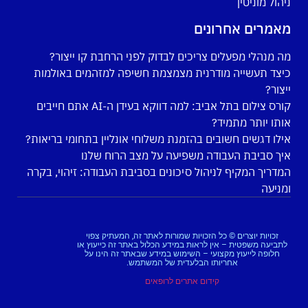
ניהול מוניטין
מאמרים אחרונים
מה מנהלי מפעלים צריכים לבדוק לפני הרחבת קו ייצור?
כיצד תעשייה מודרנית מצמצמת חשיפה למזהמים באולמות
ייצור?
קורס צילום בתל אביב: למה דווקא בעידן ה-AI אתם חייבים
אותו יותר מתמיד?
אילו דגשים חשובים בהזמנת משלוחי אונליין בתחומי בריאות?
איך סביבת העבודה משפיעה על מצב הרוח שלנו
המדריך המקיף לניהול סיכונים בסביבת העבודה: זיהוי, בקרה
ומניעה
זכויות יוצרים © כל הזכויות שמורות לאתר זה, המעתיק צפוי
לתביעה משפטית – אין לראות במידע הכלול באתר זה כייעוץ או
חלופה לייעוץ מקצועי – השימוש במידע שבאתר זה הינו על
אחריותו הבלעדית של המשתמש.
קידום אתרים לרופאים