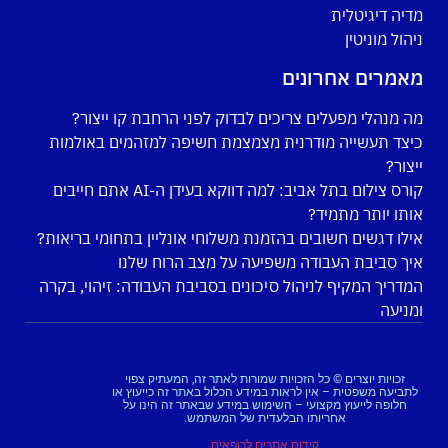
מדיה דיגיטלית
ניהול מוניטין
מאמרים אחרונים
מה מנהלי מפעלים צריכים לבדוק לפני הרחבת קו ייצור?
כיצד תעשייה מודרנית מצמצמת חשיפה למזהמים באולמות
ייצור?
קורס צילום בתל אביב: למה דווקא בעידן ה-AI אתם חייבים
אותו יותר מתמיד?
אילו דגשים חשובים בהזמנת משלוחי אונליין בתחומי בריאות?
איך סביבת העבודה משפיעה על מצב הרוח שלנו
המדריך המקיף לניהול סיכונים בסביבת העבודה: זיהוי, בקרה
ומניעה
זכויות יוצרים © כל הזכויות שמורות לאתר זה, המעתיק צפוי
לתביעה משפטית – אין לראות במידע הכלול באתר זה כייעוץ או
חלופה לייעוץ מקצועי – השימוש במידע שבאתר זה הינו על
אחריותו הבלעדית של המשתמש.
קידום אתרים לרופאים