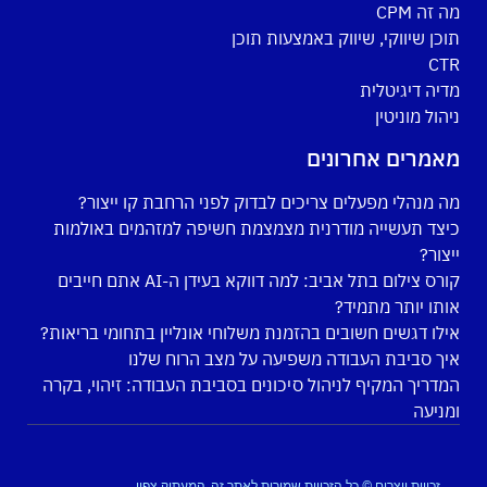
מה זה CPM
תוכן שיווקי, שיווק באמצעות תוכן
CTR
מדיה דיגיטלית
ניהול מוניטין
מאמרים אחרונים
מה מנהלי מפעלים צריכים לבדוק לפני הרחבת קו ייצור?
כיצד תעשייה מודרנית מצמצמת חשיפה למזהמים באולמות
ייצור?
קורס צילום בתל אביב: למה דווקא בעידן ה-AI אתם חייבים
אותו יותר מתמיד?
אילו דגשים חשובים בהזמנת משלוחי אונליין בתחומי בריאות?
איך סביבת העבודה משפיעה על מצב הרוח שלנו
המדריך המקיף לניהול סיכונים בסביבת העבודה: זיהוי, בקרה
ומניעה
זכויות יוצרים © כל הזכויות שמורות לאתר זה, המעתיק צפוי