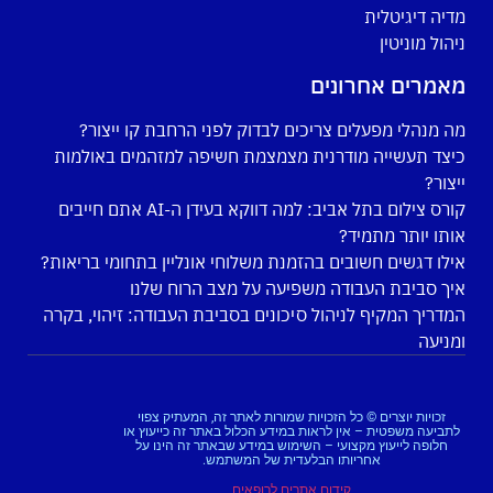
מדיה דיגיטלית
ניהול מוניטין
מאמרים אחרונים
מה מנהלי מפעלים צריכים לבדוק לפני הרחבת קו ייצור?
כיצד תעשייה מודרנית מצמצמת חשיפה למזהמים באולמות
ייצור?
קורס צילום בתל אביב: למה דווקא בעידן ה-AI אתם חייבים
אותו יותר מתמיד?
אילו דגשים חשובים בהזמנת משלוחי אונליין בתחומי בריאות?
איך סביבת העבודה משפיעה על מצב הרוח שלנו
המדריך המקיף לניהול סיכונים בסביבת העבודה: זיהוי, בקרה
ומניעה
זכויות יוצרים © כל הזכויות שמורות לאתר זה, המעתיק צפוי
לתביעה משפטית – אין לראות במידע הכלול באתר זה כייעוץ או
חלופה לייעוץ מקצועי – השימוש במידע שבאתר זה הינו על
אחריותו הבלעדית של המשתמש.
קידום אתרים לרופאים