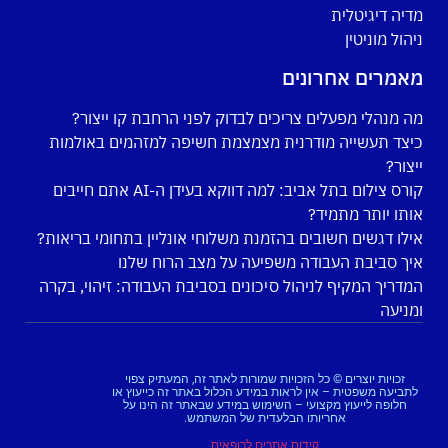
מדיה דיגיטלית
ניהול מוניטין
מאמרים אחרונים
מה מנהלי מפעלים צריכים לבדוק לפני הרחבת קו ייצור?
כיצד תעשייה מודרנית מצמצמת חשיפה למזהמים באולמות
ייצור?
קורס צילום בתל אביב: למה דווקא בעידן ה-AI אתם חייבים
אותו יותר מתמיד?
אילו דגשים חשובים בהזמנת משלוחי אונליין בתחומי בריאות?
איך סביבת העבודה משפיעה על מצב הרוח שלנו
המדריך המקיף לניהול סיכונים בסביבת העבודה: זיהוי, בקרה
ומניעה
זכויות יוצרים © כל הזכויות שמורות לאתר זה, המעתיק צפוי
לתביעה משפטית – אין לראות במידע הכלול באתר זה כייעוץ או
חלופה לייעוץ מקצועי – השימוש במידע שבאתר זה הינו על
אחריותו הבלעדית של המשתמש.
קידום אתרים לרופאים