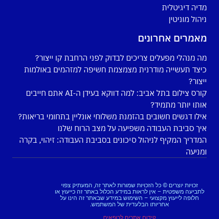
מדיה דיגיטלית
ניהול מוניטין
מאמרים אחרונים
מה מנהלי מפעלים צריכים לבדוק לפני הרחבת קו ייצור?
כיצד תעשייה מודרנית מצמצמת חשיפה למזהמים באולמות
ייצור?
קורס צילום בתל אביב: למה דווקא בעידן ה-AI אתם חייבים
אותו יותר מתמיד?
אילו דגשים חשובים בהזמנת משלוחי אונליין בתחומי בריאות?
איך סביבת העבודה משפיעה על מצב הרוח שלנו
המדריך המקיף לניהול סיכונים בסביבת העבודה: זיהוי, בקרה
ומניעה
זכויות יוצרים © כל הזכויות שמורות לאתר זה, המעתיק צפוי
לתביעה משפטית – אין לראות במידע הכלול באתר זה כייעוץ או
חלופה לייעוץ מקצועי – השימוש במידע שבאתר זה הינו על
אחריותו הבלעדית של המשתמש.
קידום אתרים לרופאים