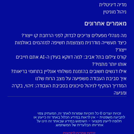
מדיה דיגיטלית
ניהול מוניטין
מאמרים אחרונים
מה מנהלי מפעלים צריכים לבדוק לפני הרחבת קו ייצור?
כיצד תעשייה מודרנית מצמצמת חשיפה למזהמים באולמות
ייצור?
קורס צילום בתל אביב: למה דווקא בעידן ה-AI אתם חייבים
אותו יותר מתמיד?
אילו דגשים חשובים בהזמנת משלוחי אונליין בתחומי בריאות?
איך סביבת העבודה משפיעה על מצב הרוח שלנו
המדריך המקיף לניהול סיכונים בסביבת העבודה: זיהוי, בקרה
ומניעה
זכויות יוצרים © כל הזכויות שמורות לאתר זה, המעתיק צפוי
לתביעה משפטית – אין לראות במידע הכלול באתר זה כייעוץ או
חלופה לייעוץ מקצועי – השימוש במידע שבאתר זה הינו על
אחריותו הבלעדית של המשתמש.
קידום אתרים לרופאים