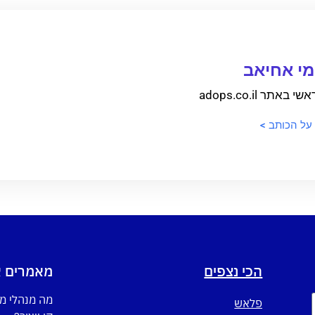
י אחיאב
 באתר adops.co.il
 על הכותב >
הכי נצפים
מאמרים א
מה מנהלי מ
פלאש