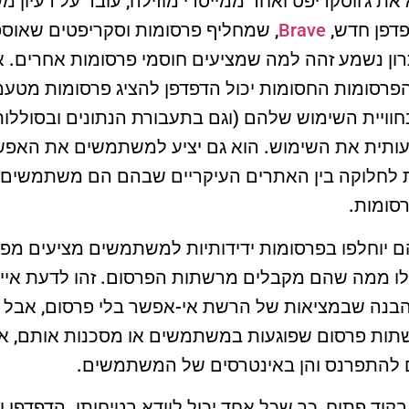
את ג'ווסקריפט ואחד ממייסדי מוזילה, עובד על רעיון 
פדפן חדש,
Brave
, שמחליף פרסומות וסקריפטים שאוספ
ן נשמע זהה למה שמציעים חוסמי פרסומות אחרים. א
פרסומות החסומות יכול הדפדפן להציג פרסומות מטעמ
יית השימוש שלהם (וגם בתעבורת הנתונים ובסוללות
ותית את השימוש. הוא גם יציע למשתמשים את האפש
דת לחלוקה בין האתרים העיקריים שבהם הם משתמשים,
סומות.
יוחלפו בפרסומות ידידותיות למשתמשים מציעים מפת
לו ממה שהם מקבלים מרשתות הפרסום. זהו לדעת אייק
בנה שבמציאות של הרשת אי-אפשר בלי פרסום, אבל 
שתות פרסום שפוגעות במשתמשים או מסכנות אותם, 
 להתפרנס והן באינטרסים של המשתמשים.
בקוד פתוח, כך שכל אחד יכול לוודא בטיחותו. הדפדפן