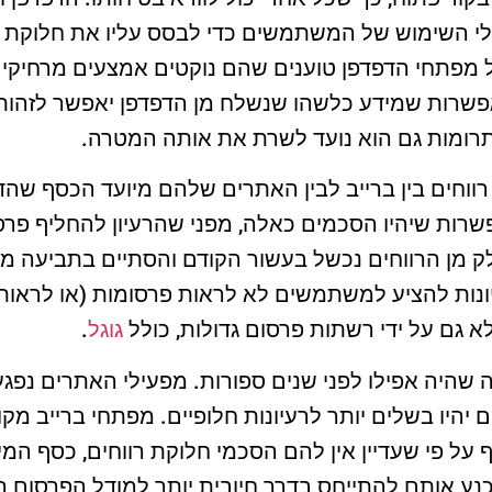
גלי השימוש של המשתמשים כדי לבסס עליו את חלוקת 
מפתחי הדפדפן טוענים שהם נוקטים אמצעים מרחיקי ל
אפשרות שמידע כלשהו שנשלח מן הדפדפן יאפשר לזה
תרומות גם הוא נועד לשרת את אותה המטרה.
רווחים בין ברייב לבין האתרים שלהם מיועד הכסף שהדפ
שרות שיהיו הסכמים כאלה, מפני שהרעיון להחליף פר
ק מן הרווחים נכשל בעשור הקודם והסתיים בתביעה מש
יונות להציע למשתמשים לא לראות פרסומות (או לראות
א גם על ידי רשתות פרסום גדולות, כולל
גוגל
.
היה אפילו לפני שנים ספורות. מפעילי האתרים נפגע
 יהיו בשלים יותר לרעיונות חלופיים. מפתחי ברייב מק
ף על פי שעדיין אין להם הסכמי חלוקת רווחים, כסף המ
נע אותם להתייחס בדרך חיובית יותר למודל הפרסום ה