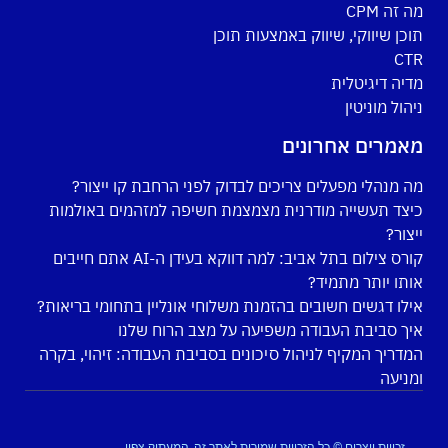
מה זה CPM
תוכן שיווקי, שיווק באמצעות תוכן
CTR
מדיה דיגיטלית
ניהול מוניטין
מאמרים אחרונים
מה מנהלי מפעלים צריכים לבדוק לפני הרחבת קו ייצור?
כיצד תעשייה מודרנית מצמצמת חשיפה למזהמים באולמות
ייצור?
קורס צילום בתל אביב: למה דווקא בעידן ה-AI אתם חייבים
אותו יותר מתמיד?
אילו דגשים חשובים בהזמנת משלוחי אונליין בתחומי בריאות?
איך סביבת העבודה משפיעה על מצב הרוח שלנו
המדריך המקיף לניהול סיכונים בסביבת העבודה: זיהוי, בקרה
ומניעה
זכויות יוצרים © כל הזכויות שמורות לאתר זה, המעתיק צפוי