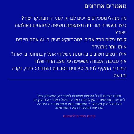
מאמרים אחרונים
מה מנהלי מפעלים צריכים לבדוק לפני הרחבת קו ייצור?
כיצד תעשייה מודרנית מצמצמת חשיפה למזהמים באולמות
ייצור?
קורס צילום בתל אביב: למה דווקא בעידן ה-AI אתם חייבים
אותו יותר מתמיד?
אילו דגשים חשובים בהזמנת משלוחי אונליין בתחומי בריאות?
איך סביבת העבודה משפיעה על מצב הרוח שלנו
המדריך המקיף לניהול סיכונים בסביבת העבודה: זיהוי, בקרה
ומניעה
זכויות יוצרים © כל הזכויות שמורות לאתר זה, המעתיק צפוי
לתביעה משפטית – אין לראות במידע הכלול באתר זה כייעוץ או
חלופה לייעוץ מקצועי – השימוש במידע שבאתר זה הינו על
אחריותו הבלעדית של המשתמש.
קידום אתרים לרופאים