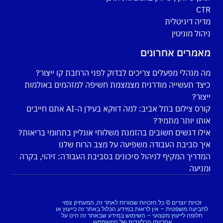
CTR
מדיה דיגיטלית
ניהול מוניטין
מאמרים אחרונים
מה מנהלי מפעלים צריכים לבדוק לפני הרחבת קו ייצור?
כיצד תעשייה מודרנית מצמצמת חשיפה למזהמים באולמות
ייצור?
קורס צילום בתל אביב: למה דווקא בעידן ה-AI אתם חייבים
אותו יותר מתמיד?
אילו דגשים חשובים בהזמנת משלוחי אונליין בתחומי בריאות?
איך סביבת העבודה משפיעה על מצב הרוח שלנו
המדריך המקיף לניהול סיכונים בסביבת העבודה: זיהוי, בקרה
ומניעה
זכויות יוצרים © כל הזכויות שמורות לאתר זה, המעתיק צפוי
לתביעה משפטית – אין לראות במידע הכלול באתר זה כייעוץ או
חלופה לייעוץ מקצועי – השימוש במידע שבאתר זה הינו על
אחריותו הבלעדית של המשתמש.