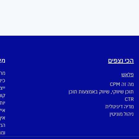
הכי נצפים
מא
מה 
פלאש
כיצ
מה זה CPM
ייצ
תוכן שיווקי, שיווק באמצעות תוכן
CTR
יות
מדיה דיגיטלית
איל
ניהול מוניטין
איך
המד
ומנ