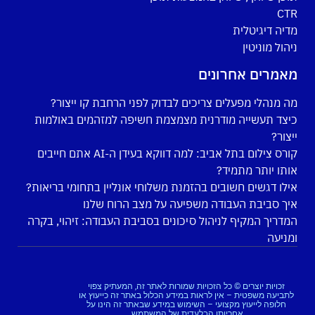
CTR
מדיה דיגיטלית
ניהול מוניטין
מאמרים אחרונים
מה מנהלי מפעלים צריכים לבדוק לפני הרחבת קו ייצור?
כיצד תעשייה מודרנית מצמצמת חשיפה למזהמים באולמות
ייצור?
קורס צילום בתל אביב: למה דווקא בעידן ה-AI אתם חייבים
אותו יותר מתמיד?
אילו דגשים חשובים בהזמנת משלוחי אונליין בתחומי בריאות?
איך סביבת העבודה משפיעה על מצב הרוח שלנו
המדריך המקיף לניהול סיכונים בסביבת העבודה: זיהוי, בקרה
ומניעה
זכויות יוצרים © כל הזכויות שמורות לאתר זה, המעתיק צפוי
לתביעה משפטית – אין לראות במידע הכלול באתר זה כייעוץ או
חלופה לייעוץ מקצועי – השימוש במידע שבאתר זה הינו על
אחריותו הבלעדית של המשתמש.