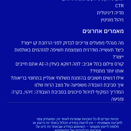
CTR
מדיה דיגיטלית
ניהול מוניטין
מאמרים אחרונים
מה מנהלי מפעלים צריכים לבדוק לפני הרחבת קו ייצור?
כיצד תעשייה מודרנית מצמצמת חשיפה למזהמים באולמות
ייצור?
קורס צילום בתל אביב: למה דווקא בעידן ה-AI אתם חייבים
אותו יותר מתמיד?
אילו דגשים חשובים בהזמנת משלוחי אונליין בתחומי בריאות?
איך סביבת העבודה משפיעה על מצב הרוח שלנו
המדריך המקיף לניהול סיכונים בסביבת העבודה: זיהוי, בקרה
ומניעה
זכויות יוצרים © כל הזכויות שמורות לאתר זה, המעתיק צפוי
לתביעה משפטית – אין לראות במידע הכלול באתר זה כייעוץ או
חלופה לייעוץ מקצועי – השימוש במידע שבאתר זה הינו על
אחריותו הבלעדית של המשתמש.