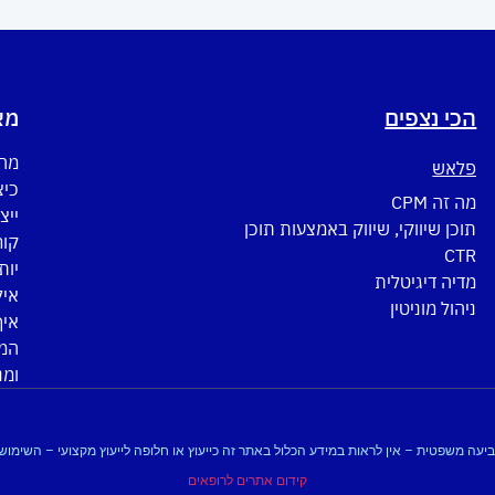
הכי נצפים
מא
מה 
פלאש
כיצ
מה זה CPM
ייצ
תוכן שיווקי, שיווק באמצעות תוכן
CTR
יות
מדיה דיגיטלית
איל
ניהול מוניטין
איך
המד
ומנ
 לתביעה משפטית – אין לראות במידע הכלול באתר זה כייעוץ או חלופה לייעוץ מקצועי – השי
קידום אתרים לרופאים