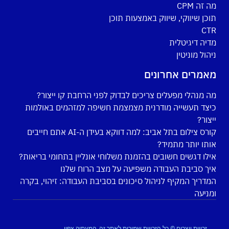
מה זה CPM
תוכן שיווקי, שיווק באמצעות תוכן
CTR
מדיה דיגיטלית
ניהול מוניטין
מאמרים אחרונים
מה מנהלי מפעלים צריכים לבדוק לפני הרחבת קו ייצור?
כיצד תעשייה מודרנית מצמצמת חשיפה למזהמים באולמות
ייצור?
קורס צילום בתל אביב: למה דווקא בעידן ה-AI אתם חייבים
אותו יותר מתמיד?
אילו דגשים חשובים בהזמנת משלוחי אונליין בתחומי בריאות?
איך סביבת העבודה משפיעה על מצב הרוח שלנו
המדריך המקיף לניהול סיכונים בסביבת העבודה: זיהוי, בקרה
ומניעה
זכויות יוצרים © כל הזכויות שמורות לאתר זה, המעתיק צפוי