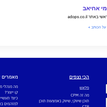
י אחיאב
 באתר adops.co.il
 על הכותב >
הכי נצפים
מאמרים א
מה מנהלי מ
פלאש
קו ייצור?
מה זה CPM
כיצד תעשיי
תוכן שיווקי, שיווק באמצעות תוכן
למזהמים באו
CTR