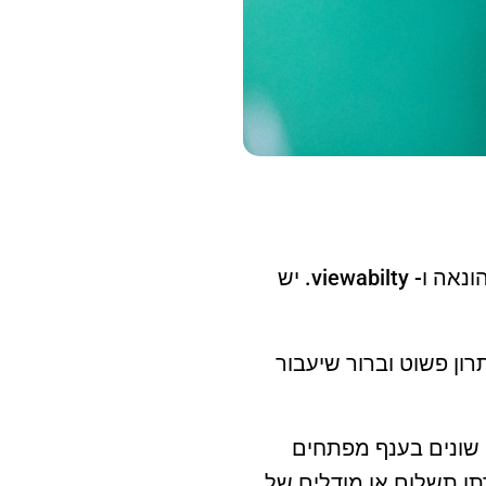
שלוש הבעיות העיקריות שמטרידות את ענף הפרסום ברשת הן חסימת פרסומות, הונאה ו- viewabilty. יש
רון פשוט וברור שיעבור
שונים בענף מפתחים
ן תשלום או מודלים של