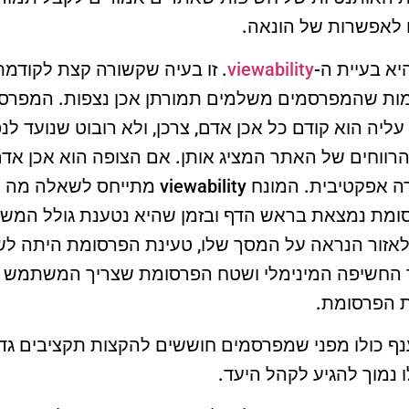
 לאפשרות של הונאה.
א בעיית ה-
viewability
. זו בעיה שקשורה קצת לקודמ
ות שהמפרסמים משלמים תמורתן אכן נצפות. המפרסם
עליה הוא קודם כל אכן אדם, צרכן, ולא רובוט שנועד 
רווחים של האתר המציג אותן. אם הצופה הוא אכן אד
שהפרסומות שלו יוצגו בצורה אפקטיבית. המונח y
ומת נמצאת בראש הדף ובזמן שהיא נטענת גולל המש
 החשיפה המינימלי ושטח הפרסומת שצריך המשתמש ל
 הפרסומת.
נף כולו מפני שמפרסמים חוששים להקצות תקציבים גדו
נמוך להגיע לקהל היעד.