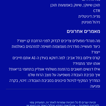
תוכן שיווקי, שיווק באמצעות תוכן
CTR
מדיה דיגיטלית
ניהול מוניטין
מאמרים אחרונים
מה מנהלי מפעלים צריכים לבדוק לפני הרחבת קו ייצור?
כיצד תעשייה מודרנית מצמצמת חשיפה למזהמים באולמות
ייצור?
קורס צילום בתל אביב: למה דווקא בעידן ה-AI אתם חייבים
אותו יותר מתמיד?
אילו דגשים חשובים בהזמנת משלוחי אונליין בתחומי בריאות?
איך סביבת העבודה משפיעה על מצב הרוח שלנו
המדריך המקיף לניהול סיכונים בסביבת העבודה: זיהוי, בקרה
ומניעה
זכויות יוצרים © כל הזכויות שמורות לאתר זה, המעתיק צפוי
לתביעה משפטית – אין לראות במידע הכלול באתר זה כייעוץ או