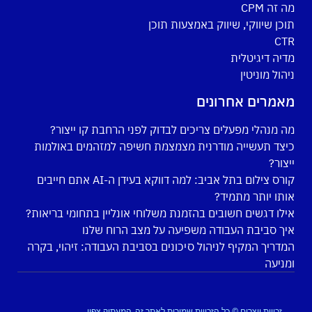
מה זה CPM
תוכן שיווקי, שיווק באמצעות תוכן
CTR
מדיה דיגיטלית
ניהול מוניטין
מאמרים אחרונים
מה מנהלי מפעלים צריכים לבדוק לפני הרחבת קו ייצור?
כיצד תעשייה מודרנית מצמצמת חשיפה למזהמים באולמות
ייצור?
קורס צילום בתל אביב: למה דווקא בעידן ה-AI אתם חייבים
אותו יותר מתמיד?
אילו דגשים חשובים בהזמנת משלוחי אונליין בתחומי בריאות?
איך סביבת העבודה משפיעה על מצב הרוח שלנו
המדריך המקיף לניהול סיכונים בסביבת העבודה: זיהוי, בקרה
ומניעה
זכויות יוצרים © כל הזכויות שמורות לאתר זה, המעתיק צפוי