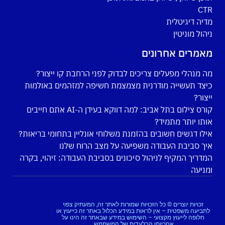
CTR
מדיה דיגיטלית
ניהול מוניטין
מאמרים אחרונים
מה מנהלי מפעלים צריכים לבדוק לפני הרחבת קו ייצור?
כיצד תעשייה מודרנית מצמצמת חשיפה למזהמים באולמות
ייצור?
קורס צילום בתל אביב: למה דווקא בעידן ה-AI אתם חייבים
אותו יותר מתמיד?
אילו דגשים חשובים בהזמנת משלוחי אונליין בתחומי בריאות?
איך סביבת העבודה משפיעה על מצב הרוח שלנו
המדריך המקיף לניהול סיכונים בסביבת העבודה: זיהוי, בקרה
ומניעה
זכויות יוצרים © כל הזכויות שמורות לאתר זה, המעתיק צפוי
לתביעה משפטית – אין לראות במידע הכלול באתר זה כייעוץ או
חלופה לייעוץ מקצועי – השימוש במידע שבאתר זה הינו על
אחריותו הבלעדית של המשתמש.