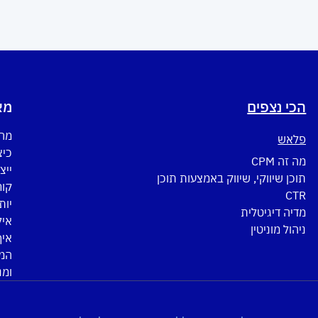
הכי נצפים
מא
מה 
פלאש
כיצ
מה זה CPM
ייצ
תוכן שיווקי, שיווק באמצעות תוכן
CTR
יות
מדיה דיגיטלית
איל
ניהול מוניטין
איך
המד
ומנ