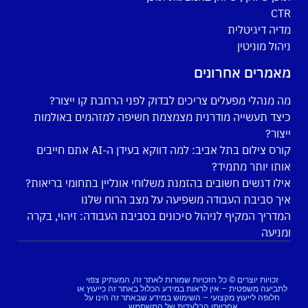
CTR
מדיה דיגיטלית
ניהול מוניטין
מאמרים אחרונים
מה מנהלי מפעלים צריכים לבדוק לפני הרחבת קו ייצור?
כיצד תעשייה מודרנית מצמצמת חשיפה למזהמים באולמות
ייצור?
קורס צילום בתל אביב: למה דווקא בעידן ה-AI אתם חייבים
אותו יותר מתמיד?
אילו דגשים חשובים בהזמנת משלוחי אונליין בתחומי בריאות?
איך סביבת העבודה משפיעה על מצב הרוח שלנו
המדריך המקיף לניהול סיכונים בסביבת העבודה: זיהוי, בקרה
ומניעה
זכויות יוצרים © כל הזכויות שמורות לאתר זה, המעתיק צפוי
לתביעה משפטית – אין לראות במידע הכלול באתר זה כייעוץ או
חלופה לייעוץ מקצועי – השימוש במידע שבאתר זה הינו על
אחריותו הבלעדית של המשתמש.