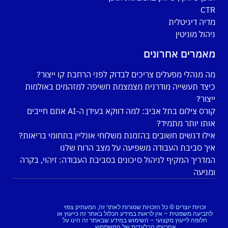
CTR
מדיה דיגיטלית
ניהול מוניטין
מאמרים אחרונים
מה מנהלי מפעלים צריכים לבדוק לפני הרחבת קו ייצור?
כיצד תעשייה מודרנית מצמצמת חשיפה למזהמים באולמות
ייצור?
קורס צילום בתל אביב: למה דווקא בעידן ה-AI אתם חייבים
אותו יותר מתמיד?
אילו דגשים חשובים בהזמנת משלוחי אונליין בתחומי בריאות?
איך סביבת העבודה משפיעה על מצב הרוח שלנו
המדריך המקיף לניהול סיכונים בסביבת העבודה: זיהוי, בקרה
ומניעה
זכויות יוצרים © כל הזכויות שמורות לאתר זה, המעתיק צפוי
לתביעה משפטית – אין לראות במידע הכלול באתר זה כייעוץ או
חלופה לייעוץ מקצועי – השימוש במידע שבאתר זה הינו על
אחריותו הבלעדית של המשתמש.