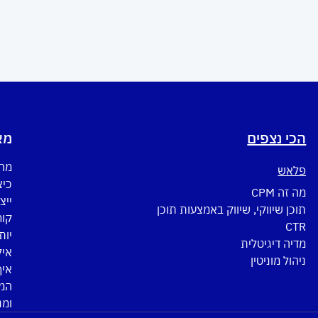
הכי נצפים
מא
מה 
פלאש
כיצ
מה זה CPM
ייצ
תוכן שיווקי, שיווק באמצעות תוכן
CTR
יות
מדיה דיגיטלית
איל
ניהול מוניטין
איך
המד
ומנ