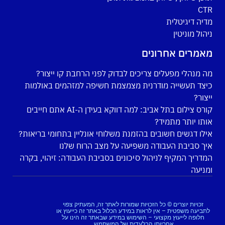
CTR
מדיה דיגיטלית
ניהול מוניטין
מאמרים אחרונים
מה מנהלי מפעלים צריכים לבדוק לפני הרחבת קו ייצור?
כיצד תעשייה מודרנית מצמצמת חשיפה למזהמים באולמות
ייצור?
קורס צילום בתל אביב: למה דווקא בעידן ה-AI אתם חייבים
אותו יותר מתמיד?
אילו דגשים חשובים בהזמנת משלוחי אונליין בתחומי בריאות?
איך סביבת העבודה משפיעה על מצב הרוח שלנו
המדריך המקיף לניהול סיכונים בסביבת העבודה: זיהוי, בקרה
ומניעה
זכויות יוצרים © כל הזכויות שמורות לאתר זה, המעתיק צפוי
לתביעה משפטית – אין לראות במידע הכלול באתר זה כייעוץ או
חלופה לייעוץ מקצועי – השימוש במידע שבאתר זה הינו על
אחריותו הבלעדית של המשתמש.