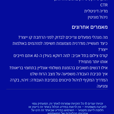
CTR
מדיה דיגיטלית
ניהול מוניטין
מאמרים אחרונים
מה מנהלי מפעלים צריכים לבדוק לפני הרחבת קו ייצור?
כיצד תעשייה מודרנית מצמצמת חשיפה למזהמים באולמות
ייצור?
קורס צילום בתל אביב: למה דווקא בעידן ה-AI אתם חייבים
אותו יותר מתמיד?
אילו דגשים חשובים בהזמנת משלוחי אונליין בתחומי בריאות?
איך סביבת העבודה משפיעה על מצב הרוח שלנו
המדריך המקיף לניהול סיכונים בסביבת העבודה: זיהוי, בקרה
ומניעה
זכויות יוצרים © כל הזכויות שמורות לאתר זה, המעתיק צפוי
לתביעה משפטית – אין לראות במידע הכלול באתר זה כייעוץ או
חלופה לייעוץ מקצועי – השימוש במידע שבאתר זה הינו על
אחריותו הבלעדית של המשתמש.