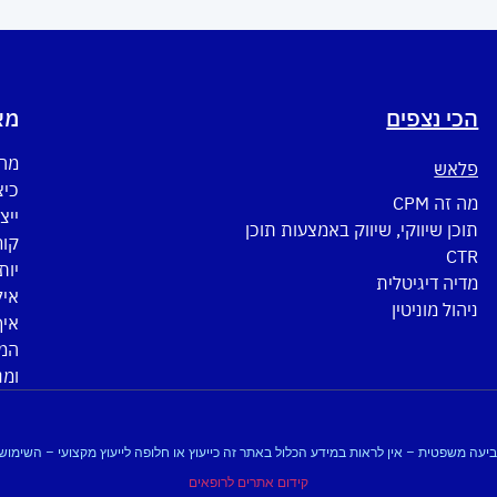
הכי נצפים
מא
מה 
פלאש
כיצ
מה זה CPM
ייצ
תוכן שיווקי, שיווק באמצעות תוכן
CTR
יות
מדיה דיגיטלית
איל
ניהול מוניטין
איך
המד
ומנ
 לתביעה משפטית – אין לראות במידע הכלול באתר זה כייעוץ או חלופה לייעוץ מקצועי – השי
קידום אתרים לרופאים