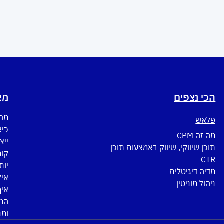
הכי נצפים
מא
מה 
פלאש
כיצ
מה זה CPM
ייצ
תוכן שיווקי, שיווק באמצעות תוכן
CTR
יות
מדיה דיגיטלית
איל
ניהול מוניטין
איך
המד
ומנ