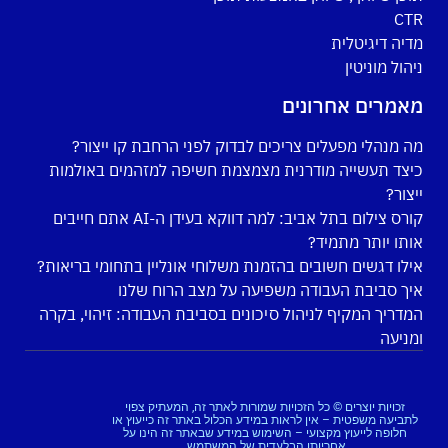
CTR
מדיה דיגיטלית
ניהול מוניטין
מאמרים אחרונים
מה מנהלי מפעלים צריכים לבדוק לפני הרחבת קו ייצור?
כיצד תעשייה מודרנית מצמצמת חשיפה למזהמים באולמות
ייצור?
קורס צילום בתל אביב: למה דווקא בעידן ה-AI אתם חייבים
אותו יותר מתמיד?
אילו דגשים חשובים בהזמנת משלוחי אונליין בתחומי בריאות?
איך סביבת העבודה משפיעה על מצב הרוח שלנו
המדריך המקיף לניהול סיכונים בסביבת העבודה: זיהוי, בקרה
ומניעה
זכויות יוצרים © כל הזכויות שמורות לאתר זה, המעתיק צפוי
לתביעה משפטית – אין לראות במידע הכלול באתר זה כייעוץ או
חלופה לייעוץ מקצועי – השימוש במידע שבאתר זה הינו על
אחריותו הבלעדית של המשתמש.