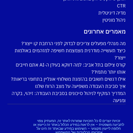
CTR
מדיה דיגיטלית
ניהול מוניטין
מאמרים אחרונים
מה מנהלי מפעלים צריכים לבדוק לפני הרחבת קו ייצור?
כיצד תעשייה מודרנית מצמצמת חשיפה למזהמים באולמות
ייצור?
קורס צילום בתל אביב: למה דווקא בעידן ה-AI אתם חייבים
אותו יותר מתמיד?
אילו דגשים חשובים בהזמנת משלוחי אונליין בתחומי בריאות?
איך סביבת העבודה משפיעה על מצב הרוח שלנו
המדריך המקיף לניהול סיכונים בסביבת העבודה: זיהוי, בקרה
ומניעה
זכויות יוצרים © כל הזכויות שמורות לאתר זה, המעתיק צפוי
לתביעה משפטית – אין לראות במידע הכלול באתר זה כייעוץ או
חלופה לייעוץ מקצועי – השימוש במידע שבאתר זה הינו על
אחריותו הבלעדית של המשתמש.