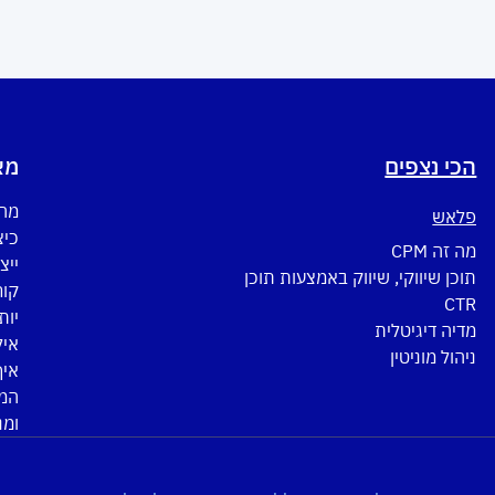
הכי נצפים
מא
מה 
פלאש
כיצ
מה זה CPM
ייצ
תוכן שיווקי, שיווק באמצעות תוכן
CTR
יות
מדיה דיגיטלית
איל
ניהול מוניטין
איך
המד
ומנ