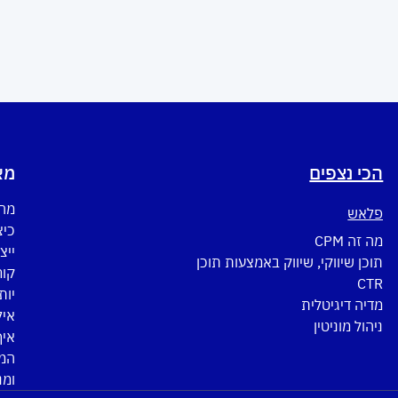
הכי נצפים
מא
מה 
פלאש
כיצ
מה זה CPM
ייצ
תוכן שיווקי, שיווק באמצעות תוכן
CTR
יות
מדיה דיגיטלית
איל
ניהול מוניטין
איך
המד
ומנ