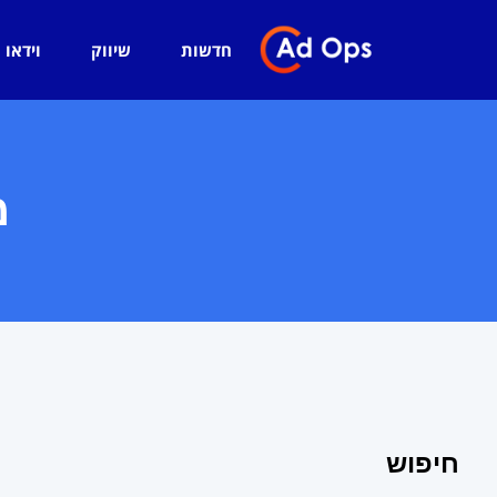
חדשות
שיווק
וידאו
מא
חיפוש