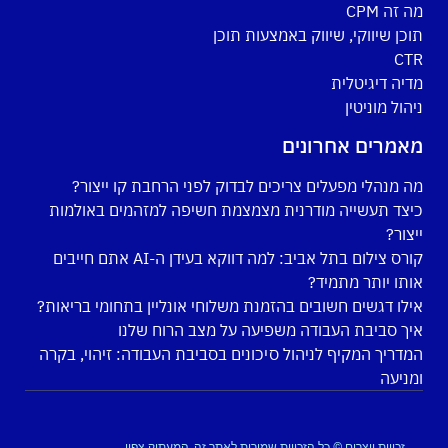
מה זה CPM
תוכן שיווקי, שיווק באמצעות תוכן
CTR
מדיה דיגיטלית
ניהול מוניטין
מאמרים אחרונים
מה מנהלי מפעלים צריכים לבדוק לפני הרחבת קו ייצור?
כיצד תעשייה מודרנית מצמצמת חשיפה למזהמים באולמות
ייצור?
קורס צילום בתל אביב: למה דווקא בעידן ה-AI אתם חייבים
אותו יותר מתמיד?
אילו דגשים חשובים בהזמנת משלוחי אונליין בתחומי בריאות?
איך סביבת העבודה משפיעה על מצב הרוח שלנו
המדריך המקיף לניהול סיכונים בסביבת העבודה: זיהוי, בקרה
ומניעה
זכויות יוצרים © כל הזכויות שמורות לאתר זה, המעתיק צפוי