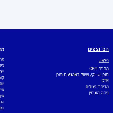
הכי נצפים
מא
מה 
פלאש
כיצ
מה זה CPM
ייצ
תוכן שיווקי, שיווק באמצעות תוכן
CTR
יות
מדיה דיגיטלית
איל
ניהול מוניטין
איך
המד
ומנ