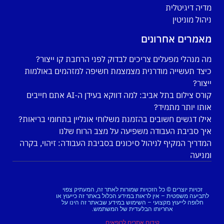
מדיה דיגיטלית
ניהול מוניטין
מאמרים אחרונים
מה מנהלי מפעלים צריכים לבדוק לפני הרחבת קו ייצור?
כיצד תעשייה מודרנית מצמצמת חשיפה למזהמים באולמות
ייצור?
קורס צילום בתל אביב: למה דווקא בעידן ה-AI אתם חייבים
אותו יותר מתמיד?
אילו דגשים חשובים בהזמנת משלוחי אונליין בתחומי בריאות?
איך סביבת העבודה משפיעה על מצב הרוח שלנו
המדריך המקיף לניהול סיכונים בסביבת העבודה: זיהוי, בקרה
ומניעה
זכויות יוצרים © כל הזכויות שמורות לאתר זה, המעתיק צפוי
לתביעה משפטית – אין לראות במידע הכלול באתר זה כייעוץ או
חלופה לייעוץ מקצועי – השימוש במידע שבאתר זה הינו על
אחריותו הבלעדית של המשתמש.
קידום אתרים לרופאים