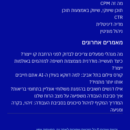
מה זה CPM
תוכן שיווקי, שיווק באמצעות תוכן
CTR
מדיה דיגיטלית
ניהול מוניטין
מאמרים אחרונים
מה מנהלי מפעלים צריכים לבדוק לפני הרחבת קו ייצור?
כיצד תעשייה מודרנית מצמצמת חשיפה למזהמים באולמות
ייצור?
קורס צילום בתל אביב: למה דווקא בעידן ה-AI אתם חייבים
אותו יותר מתמיד?
אילו דגשים חשובים בהזמנת משלוחי אונליין בתחומי בריאות?
איך סביבת העבודה משפיעה על מצב הרוח שלנו
המדריך המקיף לניהול סיכונים בסביבת העבודה: זיהוי, בקרה
ומניעה
זכויות יוצרים © כל הזכויות שמורות לאתר זה, המעתיק צפוי