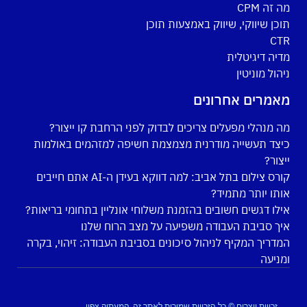
מה זה CPM
תוכן שיווקי, שיווק באמצעות תוכן
CTR
מדיה דיגיטלית
ניהול מוניטין
מאמרים אחרונים
מה מנהלי מפעלים צריכים לבדוק לפני הרחבת קו ייצור?
כיצד תעשייה מודרנית מצמצמת חשיפה למזהמים באולמות
ייצור?
קורס צילום בתל אביב: למה דווקא בעידן ה-AI אתם חייבים
אותו יותר מתמיד?
אילו דגשים חשובים בהזמנת משלוחי אונליין בתחומי בריאות?
איך סביבת העבודה משפיעה על מצב הרוח שלנו
המדריך המקיף לניהול סיכונים בסביבת העבודה: זיהוי, בקרה
ומניעה
זכויות יוצרים © כל הזכויות שמורות לאתר זה, המעתיק צפוי