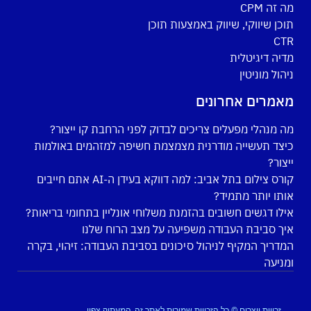
מה זה CPM
תוכן שיווקי, שיווק באמצעות תוכן
CTR
מדיה דיגיטלית
ניהול מוניטין
מאמרים אחרונים
מה מנהלי מפעלים צריכים לבדוק לפני הרחבת קו ייצור?
כיצד תעשייה מודרנית מצמצמת חשיפה למזהמים באולמות
ייצור?
קורס צילום בתל אביב: למה דווקא בעידן ה-AI אתם חייבים
אותו יותר מתמיד?
אילו דגשים חשובים בהזמנת משלוחי אונליין בתחומי בריאות?
איך סביבת העבודה משפיעה על מצב הרוח שלנו
המדריך המקיף לניהול סיכונים בסביבת העבודה: זיהוי, בקרה
ומניעה
זכויות יוצרים © כל הזכויות שמורות לאתר זה, המעתיק צפוי