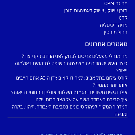
מה זה CPM
תוכן שיווקי, שיווק באמצעות תוכן
CTR
מדיה דיגיטלית
ניהול מוניטין
מאמרים אחרונים
מה מנהלי מפעלים צריכים לבדוק לפני הרחבת קו ייצור?
כיצד תעשייה מודרנית מצמצמת חשיפה למזהמים באולמות
ייצור?
קורס צילום בתל אביב: למה דווקא בעידן ה-AI אתם חייבים
אותו יותר מתמיד?
אילו דגשים חשובים בהזמנת משלוחי אונליין בתחומי בריאות?
איך סביבת העבודה משפיעה על מצב הרוח שלנו
המדריך המקיף לניהול סיכונים בסביבת העבודה: זיהוי, בקרה
ומניעה
זכויות יוצרים © כל הזכויות שמורות לאתר זה, המעתיק צפוי