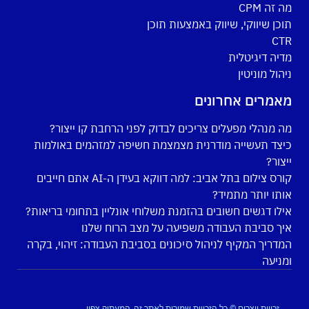
מה זה CPM
תוכן שיווקי, שיווק באמצעות תוכן
CTR
מדיה דיגיטלית
ניהול מוניטין
מאמרים אחרונים
מה מנהלי מפעלים צריכים לבדוק לפני הרחבת קו ייצור?
כיצד תעשייה מודרנית מצמצמת חשיפה למזהמים באולמות
ייצור?
קורס צילום בתל אביב: למה דווקא בעידן ה-AI אתם חייבים
אותו יותר מתמיד?
אילו דגשים חשובים בהזמנת משלוחי אונליין בתחומי בריאות?
איך סביבת העבודה משפיעה על מצב הרוח שלנו
המדריך המקיף לניהול סיכונים בסביבת העבודה: זיהוי, בקרה
ומניעה
זכויות יוצרים © כל הזכויות שמורות לאתר זה, המעתיק צפוי