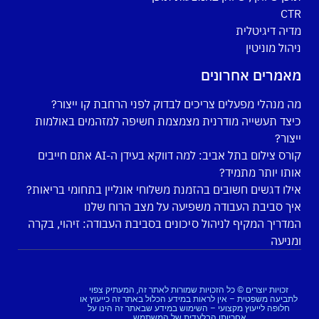
CTR
מדיה דיגיטלית
ניהול מוניטין
מאמרים אחרונים
מה מנהלי מפעלים צריכים לבדוק לפני הרחבת קו ייצור?
כיצד תעשייה מודרנית מצמצמת חשיפה למזהמים באולמות
ייצור?
קורס צילום בתל אביב: למה דווקא בעידן ה-AI אתם חייבים
אותו יותר מתמיד?
אילו דגשים חשובים בהזמנת משלוחי אונליין בתחומי בריאות?
איך סביבת העבודה משפיעה על מצב הרוח שלנו
המדריך המקיף לניהול סיכונים בסביבת העבודה: זיהוי, בקרה
ומניעה
זכויות יוצרים © כל הזכויות שמורות לאתר זה, המעתיק צפוי
לתביעה משפטית – אין לראות במידע הכלול באתר זה כייעוץ או
חלופה לייעוץ מקצועי – השימוש במידע שבאתר זה הינו על
אחריותו הבלעדית של המשתמש.