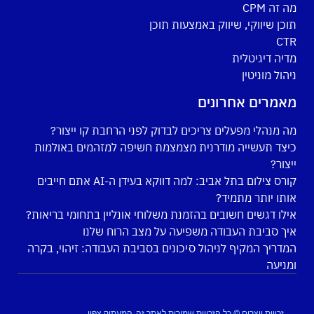
מה זה CPM
תוכן שיווקי, שיווק באמצעות תוכן
CTR
מדיה דיגיטלית
ניהול מוניטין
מאמרים אחרונים
מה מנהלי מפעלים צריכים לבדוק לפני הרחבת קו ייצור?
כיצד תעשייה מודרנית מצמצמת חשיפה למזהמים באולמות
ייצור?
קורס צילום בתל אביב: למה דווקא בעידן ה-AI אתם חייבים
אותו יותר מתמיד?
אילו דגשים חשובים בהזמנת משלוחי אונליין בתחומי בריאות?
איך סביבת העבודה משפיעה על מצב הרוח שלנו
המדריך המקיף לניהול סיכונים בסביבת העבודה: זיהוי, בקרה
ומניעה
זכויות יוצרים © כל הזכויות שמורות לאתר זה, המעתיק צפוי