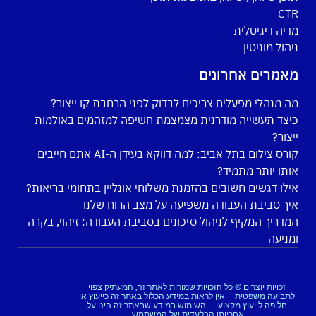
CTR
מדיה דיגיטלית
ניהול מוניטין
מאמרים אחרונים
מה מנהלי מפעלים צריכים לבדוק לפני הרחבת קו ייצור?
כיצד תעשייה מודרנית מצמצמת חשיפה למזהמים באולמות
ייצור?
קורס צילום בתל אביב: למה דווקא בעידן ה-AI אתם חייבים
אותו יותר מתמיד?
אילו דגשים חשובים בהזמנת משלוחי אונליין בתחומי בריאות?
איך סביבת העבודה משפיעה על מצב הרוח שלנו
המדריך המקיף לניהול סיכונים בסביבת העבודה: זיהוי, בקרה
ומניעה
זכויות יוצרים © כל הזכויות שמורות לאתר זה, המעתיק צפוי
לתביעה משפטית – אין לראות במידע הכלול באתר זה כייעוץ או
חלופה לייעוץ מקצועי – השימוש במידע שבאתר זה הינו על
אחריותו הבלעדית של המשתמש.