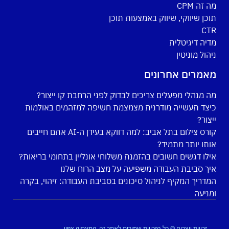
מה זה CPM
תוכן שיווקי, שיווק באמצעות תוכן
CTR
מדיה דיגיטלית
ניהול מוניטין
מאמרים אחרונים
מה מנהלי מפעלים צריכים לבדוק לפני הרחבת קו ייצור?
כיצד תעשייה מודרנית מצמצמת חשיפה למזהמים באולמות
ייצור?
קורס צילום בתל אביב: למה דווקא בעידן ה-AI אתם חייבים
אותו יותר מתמיד?
אילו דגשים חשובים בהזמנת משלוחי אונליין בתחומי בריאות?
איך סביבת העבודה משפיעה על מצב הרוח שלנו
המדריך המקיף לניהול סיכונים בסביבת העבודה: זיהוי, בקרה
ומניעה
זכויות יוצרים © כל הזכויות שמורות לאתר זה, המעתיק צפוי