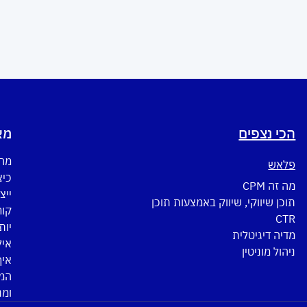
הכי נצפים
מא
מה 
פלאש
כיצ
מה זה CPM
ייצ
תוכן שיווקי, שיווק באמצעות תוכן
CTR
יות
מדיה דיגיטלית
איל
ניהול מוניטין
איך
המד
ומנ