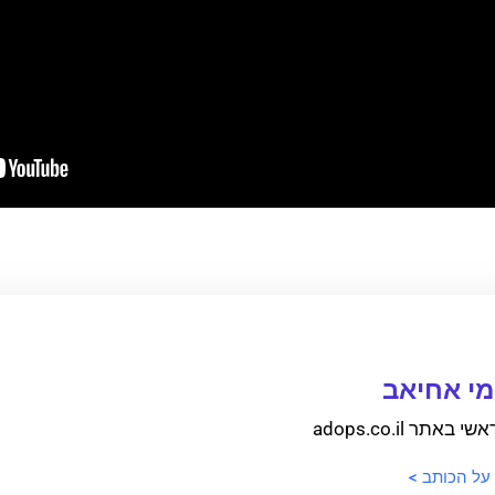
י אחיאב
 באתר adops.co.il
 על הכותב >